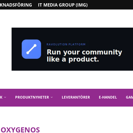
KNADSFÖRING
IT MEDIA GROUP (IMG)
IK
PRODUKTNYHETER
LEVERANTÖRER
E-HANDEL
GA
:
OXYGENOS