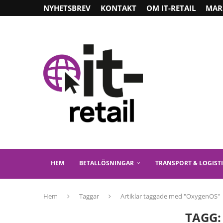
NYHETSBREV
KONTAKT
OM IT-RETAIL
MAR
HEM
BETALLÖSNINGAR
TRANSPORT & LOGIST
Hem
Taggar
Artiklar taggade med "OxygenOS"
TAGG