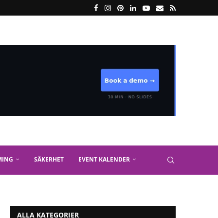
MING
SÄKERHET
EVENT KALENDER
ALLA KATEGORIER