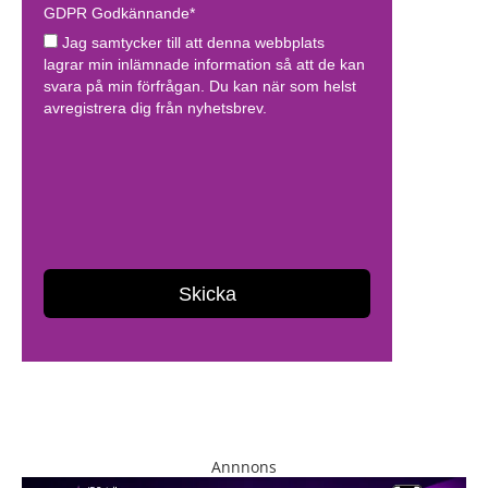
Annnons