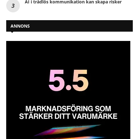
AI i trådlös kommunikation kan skapa risker
ANNONS