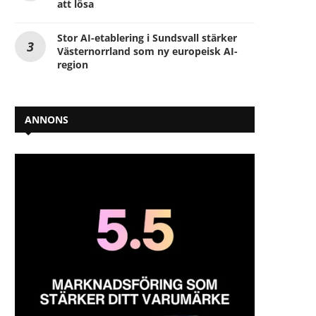
att lösa
Stor AI-etablering i Sundsvall stärker
Västernorrland som ny europeisk AI-
region
ANNONS