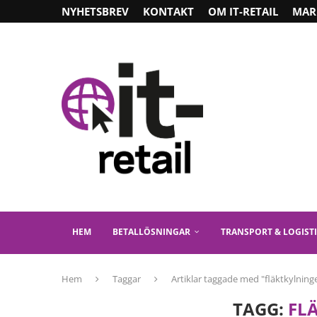
NYHETSBREV
KONTAKT
OM IT-RETAIL
MAR
HEM
BETALLÖSNINGAR
TRANSPORT & LOGIST
Hem
Taggar
Artiklar taggade med "fläktkylning
TAGG:
FL