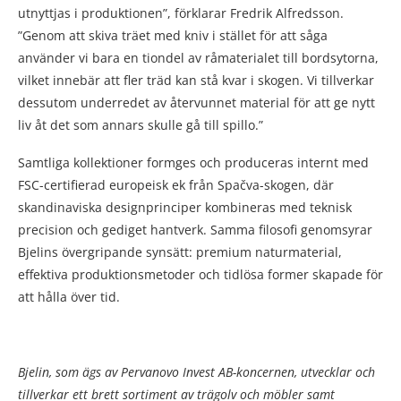
utnyttjas i produktionen”, förklarar Fredrik Alfredsson.
”Genom att skiva träet med kniv i stället för att såga
använder vi bara en tiondel av råmaterialet till bordsytorna,
vilket innebär att fler träd kan stå kvar i skogen. Vi tillverkar
dessutom underredet av återvunnet material för att ge nytt
liv åt det som annars skulle gå till spillo.”
Samtliga kollektioner formges och produceras internt med
FSC-certifierad europeisk ek från Spačva-skogen, där
skandinaviska designprinciper kombineras med teknisk
precision och gediget hantverk. Samma filosofi genomsyrar
Bjelins övergripande synsätt: premium naturmaterial,
effektiva produktionsmetoder och tidlösa former skapade för
att hålla över tid.
Bjelin, som ägs av Pervanovo Invest AB-koncernen, utvecklar och
tillverkar ett brett sortiment av trägolv och möbler samt