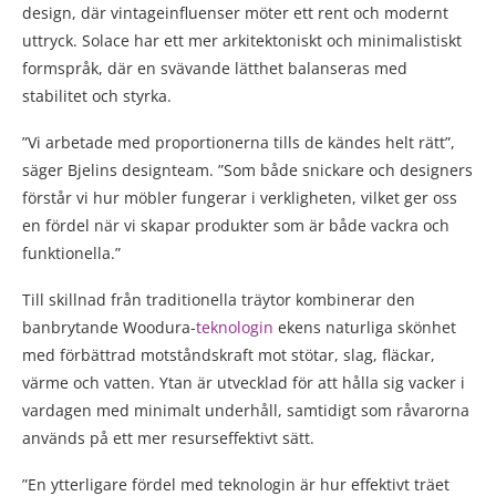
design, där vintageinfluenser möter ett rent och modernt
uttryck. Solace har ett mer arkitektoniskt och minimalistiskt
formspråk, där en svävande lätthet balanseras med
stabilitet och styrka.
”Vi arbetade med proportionerna tills de kändes helt rätt”,
säger Bjelins designteam. ”Som både snickare och designers
förstår vi hur möbler fungerar i verkligheten, vilket ger oss
en fördel när vi skapar produkter som är både vackra och
funktionella.”
Till skillnad från traditionella träytor kombinerar den
banbrytande Woodura-
teknologin
ekens naturliga skönhet
med förbättrad motståndskraft mot stötar, slag, fläckar,
värme och vatten. Ytan är utvecklad för att hålla sig vacker i
vardagen med minimalt underhåll, samtidigt som råvarorna
används på ett mer resurseffektivt sätt.
”En ytterligare fördel med teknologin är hur effektivt träet