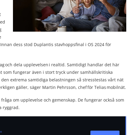
t
med
g
e
Innan dess stod Duplantis stavhoppsfinal i OS 2024 för
ag och dela upplevelsen i realtid. Samtidigt handlar det här
t som fungerar även i stort tryck under samhällskritiska
ch den extrema samtidiga belastningen så stresstestas vårt nät
erkligen gäller, säger Martin Pehrsson, chef för Telias mobilnät.
en fråga om upplevelse och gemenskap. De fungerar också som
a ryggrad.