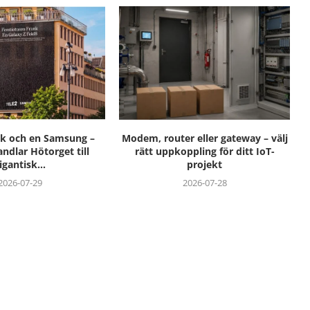
nk och en Samsung –
Modem, router eller gateway – välj
andlar Hötorget till
rätt uppkoppling för ditt IoT-
igantisk...
projekt
2026-07-29
2026-07-28