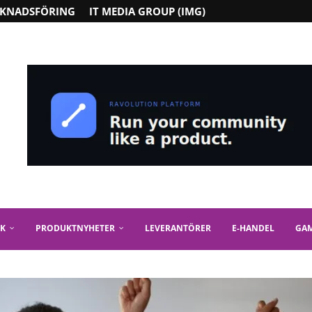
KNADSFÖRING
IT MEDIA GROUP (IMG)
IK
PRODUKTNYHETER
LEVERANTÖRER
E-HANDEL
GA