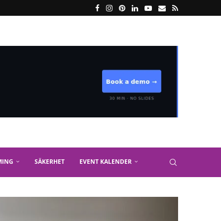
MING
SÄKERHET
EVENT KALENDER