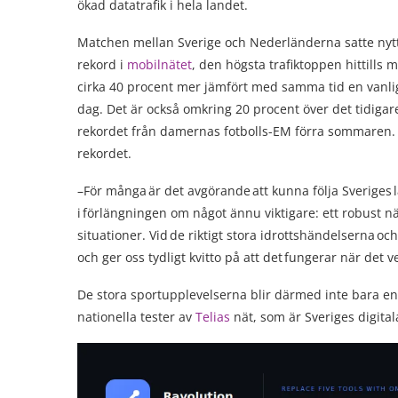
ökad datatrafik i hela landet.
Matchen mellan Sverige och Nederländerna satte nyt
rekord i
mobilnätet
, den högsta trafiktoppen hittills 
cirka 40 procent mer jämfört med samma tid en vanli
dag. Det är också omkring 20 procent över det tidigar
rekordet från damernas fotbolls-EM förra sommaren. 
rekordet.
–För många är det avgörande att kunna följa Sveriges l
i förlängningen om något ännu viktigare: ett robust nä
situationer. Vid de riktigt stora idrottshändelserna o
och ger oss tydligt kvitto på att det fungerar när det v
De stora sportupplevelserna blir därmed inte bara 
nationella tester av
Telias
nät, som är Sveriges digital