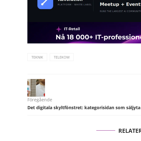
TEKNIK
TELEKOM
Föregående
Det digitala skyltfönstret: kategorisidan som säljyta
RELATE