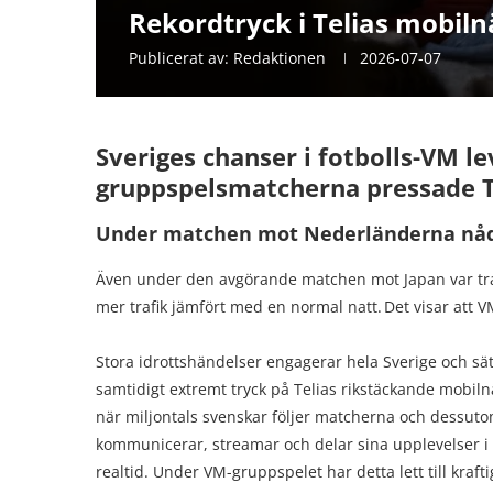
Rekordtryck i Telias mobil
Publicerat av:
Redaktionen
2026-07-07
Sveriges chanser i fotbolls-VM l
gruppspelsmatcherna pressade Te
Under matchen mot Nederländerna nådd
Även under den avgörande matchen mot Japan var traf
mer trafik jämfört med en normal natt. Det visar att
Stora idrottshändelser engagerar hela Sverige och sät
samtidigt extremt tryck på Telias rikstäckande mobiln
när miljontals svenskar följer matcherna och dessut
kommunicerar, streamar och delar sina upplevelser i
realtid. Under VM-gruppspelet har detta lett till krafti