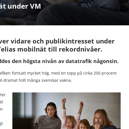
nät under VM
ever vidare och publikintresset under
lias mobilnät till rekordnivåer.
es den högsta nivån av datatrafik någonsin.
iken fortsatt mycket hög, med en topp på cirka 200 procent
 VM-dramat höll många svenskar vakna.
ter
ät
om
gt