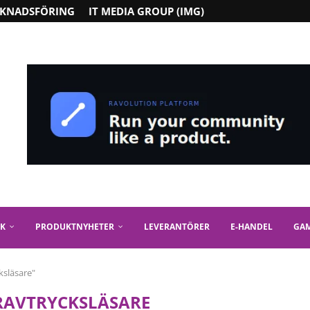
KNADSFÖRING
IT MEDIA GROUP (IMG)
IK
PRODUKTNYHETER
LEVERANTÖRER
E-HANDEL
GA
ksläsare"
RAVTRYCKSLÄSARE