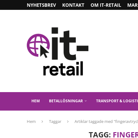
NYHETSBREV
KONTAKT
OM IT-RETAIL
MAR
HEM
BETALLÖSNINGAR
TRANSPORT & LOGIST
Hem
Taggar
Artiklar taggade med "fingeravtryc
TAGG:
FINGE