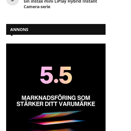
sin instax mini LiPlay Hybrid Instant
Camera-serie
ANNONS