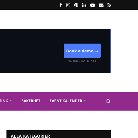
MING
SÄKERHET
EVENT KALENDER
ALLA KATEGORIER