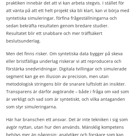
praktiken innebär det att vi kan arbeta stegvis. I stället för
att vänta på att ett helt projekt ska bli klart, kan vi börja med
syntetiska simuleringar, förfina frågeställningarna och
sedan bekräfta resultaten genom bredare studier.
Resultatet blir ett snabbare och mer träffsäkert
beslutsunderlag.
Men det finns risker. Om syntetiska data bygger på skeva
eller bristfälliga underlag riskerar vi att reproducera och
förstärka snedvridningar. Digitala tvillingar och simulerade
segment kan ge en illusion av precision, men utan
metodologisk stringens blir de snarare luftslott än insikter.
Transparens är därför avgörande – både i fråga om vad som
är verkligt och vad som är syntetiskt, och vilka antaganden
som styr simuleringarna.
Här har branschen ett ansvar. Det är inte tekniken i sig som
avgör nyttan, utan hur den används. Mänsklig kompetens
behövs mer än någonsin: analytiker och forskare som kan