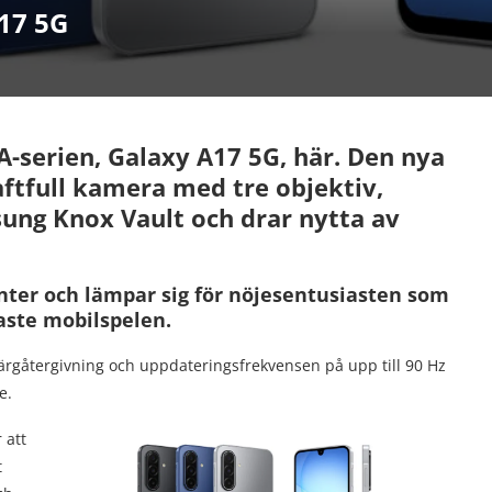
17 5G
l A-serien, Galaxy A17 5G, här. Den nya
aftfull kamera med tre objektiv,
ng Knox Vault och drar nytta av
nter och lämpar sig för nöjesentusiasten som
naste mobilspelen.
ärgåtergivning och uppdateringsfrekvensen på upp till 90 Hz
e.
 att
t