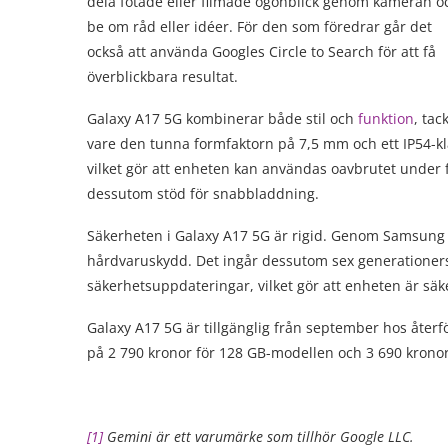
dela fotade eller filmade ögonblick genom kameran o
be om råd eller idéer. För den som föredrar går det
också att använda Googles Circle to Search för att få
överblickbara resultat.
Galaxy A17 5G kombinerar både stil och
funktion
, tac
vare den tunna formfaktorn på 7,5 mm och ett IP54-kl
vilket gör att enheten kan användas oavbrutet under 
dessutom stöd för snabbladdning.
Säkerheten i Galaxy A17 5G är rigid. Genom Samsung K
hårdvaruskydd. Det ingår dessutom sex generationer
säkerhetsuppdateringar, vilket gör att enheten är sä
Galaxy A17 5G är tillgänglig från september hos åte
på 2 790 kronor för 128 GB-modellen och 3 690 kronor
[1]
Gemini är ett varumärke som tillhör Google LLC.