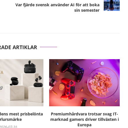
Var fjärde svensk använder AI för att boka
sin semester
RADE ARTIKLAR
ens mest prisbelönta
Premiumhårdvara trotsar svag IT-
rlursmärke
marknad gamers driver tillväxten i
Europa
2026-07-31