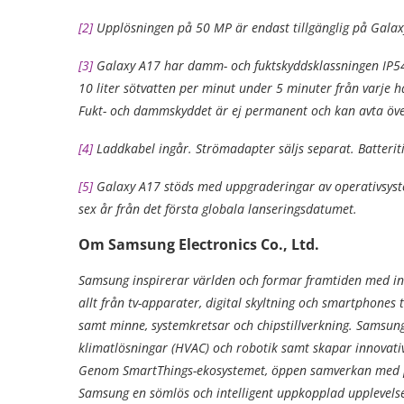
[2]
Upplösningen på 50 MP är endast tillgänglig på Galax
[3]
Galaxy A17 har damm- och fuktskyddsklassningen IP54
10 liter sötvatten per minut under 5 minuter från varje 
Fukt- och dammskyddet är ej permanent och kan avta över
[4]
Laddkabel ingår. Strömadapter säljs separat. Batteri
[5]
Galaxy A17 stöds med uppgraderingar av operativsyst
sex år från det första globala lanseringsdatumet.
Om Samsung Electronics Co., Ltd.
Samsung inspirerar världen och formar framtiden med inn
allt från tv-apparater, digital skyltning och smartphones 
samt minne, systemkretsar och chipstillverkning. Samsung
klimatlösningar (HVAC) och robotik samt skapar innovati
Genom SmartThings-ekosystemet, öppen samverkan med par
Samsung en sömlös och intelligent uppkopplad upplevelse.