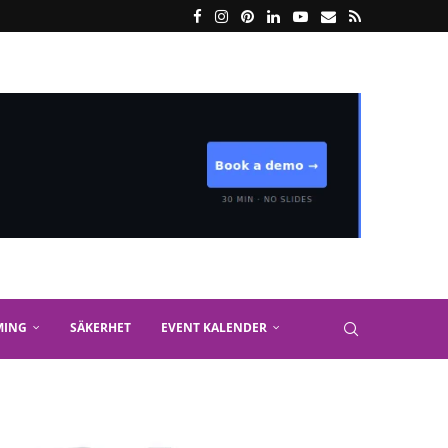
MING
SÄKERHET
EVENT KALENDER