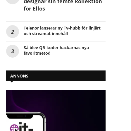
designar sin femte kollektion
för Ellos
Telenor lanserar ny Tv-hubb för linjärt
och streamat innehåll
Så blev QR-koder hackarnas nya
favoritmetod
ANNONS