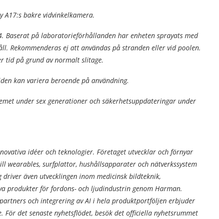
y A17:s bakre vidvinkelkamera.
. Baserat på laboratorieförhållanden har enheten sprayats med
håll. Rekommenderas ej att användas på stranden eller vid poolen.
 tid på grund av normalt slitage.
tiden kan variera beroende på användning.
emet under sex generationer och säkerhetsuppdateringar under
ovativa idéer och teknologier. Företaget utvecklar och förnyar
till wearables, surfplattor, hushållsapparater och nätverkssystem
 driver även utvecklingen inom medicinsk bildteknik,
va produkter för fordons- och ljudindustrin genom Harman.
tners och integrering av AI i hela produktportföljen erbjuder
 För det senaste nyhetsflödet, besök det officiella nyhetsrummet