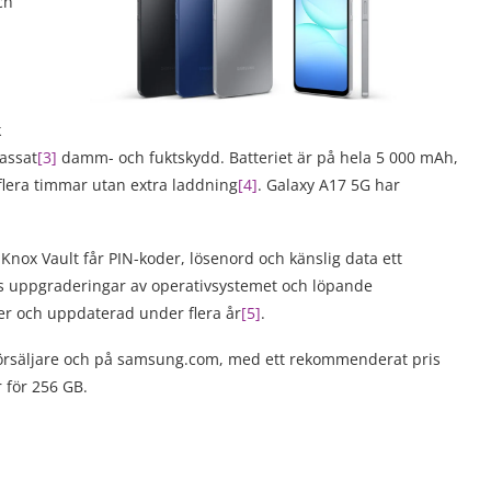
ch
k
assat
[3]
damm- och fuktskydd. Batteriet är på hela 5 000 mAh,
flera timmar utan extra laddning
[4]
. Galaxy A17 5G har
nox Vault får PIN-koder, lösenord och känslig data ett
s uppgraderingar av operativsystemet och löpande
ker och uppdaterad under flera år
[5]
.
rförsäljare och på samsung.com, med ett rekommenderat pris
 för 256 GB.