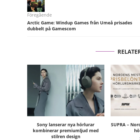
Föregående
Arctic Game: Windup Games från Umeå prisades
dubbelt på Gamescom
RELATE
Sony lanserar nya hörlurar
SUPRA – Nord
kombinerar premiumljud med
hö
stilren design