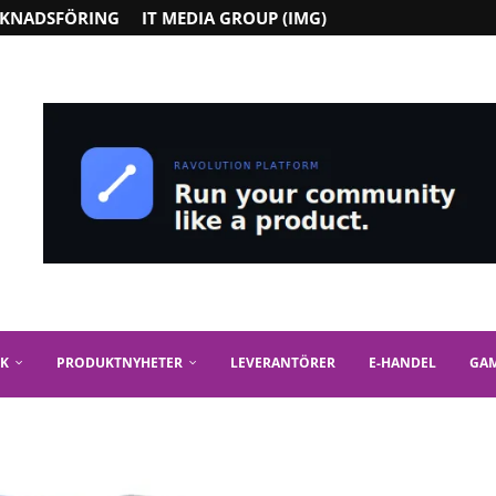
KNADSFÖRING
IT MEDIA GROUP (IMG)
IK
PRODUKTNYHETER
LEVERANTÖRER
E-HANDEL
GA