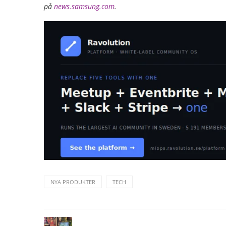
på
news.samsung.com
.
NYA PRODUKTER
TECH