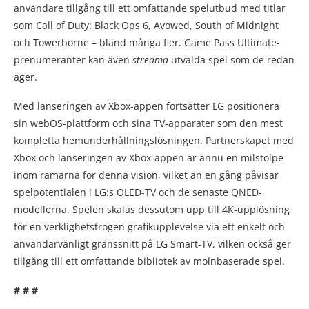
användare tillgång till ett omfattande spelutbud med titlar
som Call of Duty: Black Ops 6, Avowed, South of Midnight
och Towerborne – bland många fler. Game Pass Ultimate-
prenumeranter kan även
streama
utvalda spel som de redan
äger.
Med lanseringen av Xbox-appen fortsätter LG positionera
sin webOS-plattform och sina TV-apparater som den mest
kompletta hemunderhållningslösningen. Partnerskapet med
Xbox och lanseringen av Xbox-appen är ännu en milstolpe
inom ramarna för denna vision, vilket än en gång påvisar
spelpotentialen i LG:s OLED-TV och de senaste QNED-
modellerna. Spelen skalas dessutom upp till 4K-upplösning
för en verklighetstrogen grafikupplevelse via ett enkelt och
användarvänligt gränssnitt på LG Smart-TV, vilken också ger
tillgång till ett omfattande bibliotek av molnbaserade spel.
# # #