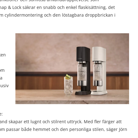
Snap & Lock säkrar en snabb och enkel flaskisättning, det
m cylindermontering och den löstagbara droppbrickan i
ken
nom
ya
lusiv
e:
nd skapar ett lugnt och stilrent uttryck. Med fler färger att
 som passar både hemmet och den personliga stilen, säger Jörn