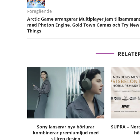
Föregående
Arctic Game arrangerar Multiplayer Jam tillsamman
med Photon Engine, Gold Town Games och Try New
Things
RELATE
Sony lanserar nya hörlurar
SUPRA – Nord
kombinerar premiumljud med
hö
stilren design