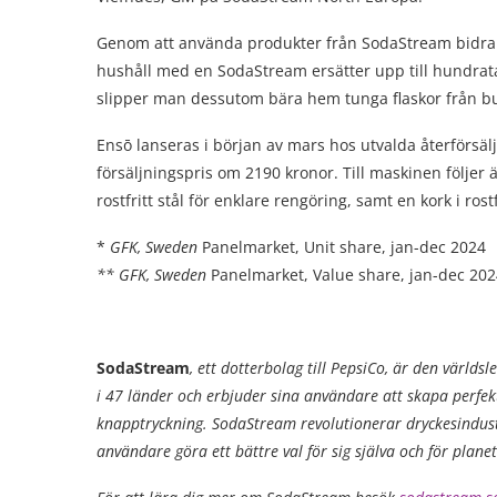
Genom att använda produkter från SodaStream bidr
hushåll med en SodaStream ersätter upp till hundra
slipper man dessutom bära hem tunga flaskor från bu
Ensō lanseras i början av mars hos utvalda återförsäl
försäljningspris om 2190 kronor. Till maskinen följer
rostfritt stål för enklare rengöring, samt en kork i rostfr
*
GFK, Sweden
Panelmarket, Unit share, jan-dec 2024
** GFK, Sweden
Panelmarket, Value share, jan-dec 20
SodaStream
, ett dotterbolag till PepsiCo, är den värld
i 47 länder och erbjuder sina användare att skapa perfe
knapptryckning. SodaStream revolutionerar dryckesindust
användare göra ett bättre val för sig själva och för plane