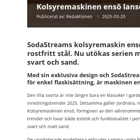
Kolsyremaskinen ensō lanse
Publicerat av:
Redaktionen
2025-03-20
SodaStreams kolsyremaskin ensō 
rostfritt stål. Nu utökas serien 
svart och sand.
Med sin exklusiva design och SodaStrea
för enkel flaskisättning, är maskinen en
Den lilla svarta är inte längre bara en klassiker i ga
inredningstrender 2025. Detsamma gäller jordnära, 
Kolsyremaskinen ensō, formgiven av den välrenomme
trender och lovar både estetik och funktionalitet i pe
svart och matt sand.
De uppdaterade modellerna erbjuder samma unika f