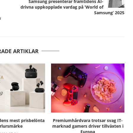
Samsung presenterar framtidens AI-
drivna uppkopplade vardag på ’World of
Samsung’ 2025
s
RADE ARTIKLAR
ens mest prisbelönta
Premiumhårdvara trotsar svag IT-
rlursmärke
marknad gamers driver tillväxten i
Europa