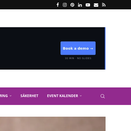
MING
SÄKERHET
EVENT KALENDER