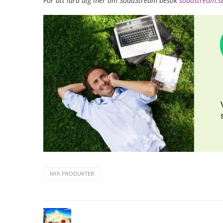
För att lära dig mer om SodaStream besök
sodastream.s
NYA PRODUKTER