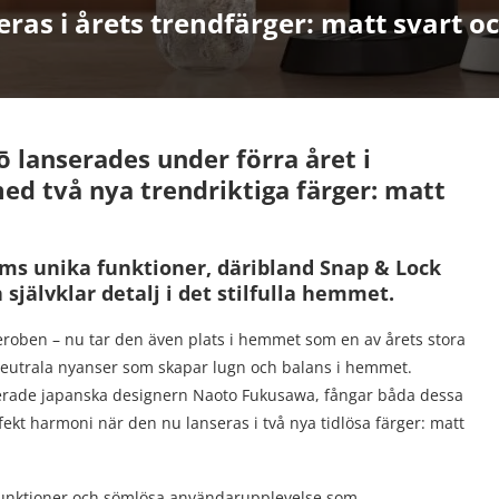
ras i årets trendfärger: matt svart o
lanserades under förra året i
med två nya trendriktiga färger: matt
ms unika funktioner, däribland Snap & Lock
 självklar detalj i det stilfulla hemmet.
rderoben – nu tar den även plats i hemmet som en av årets stora
neutrala nyanser som skapar lugn och balans i hemmet.
rade japanska designern Naoto Fukusawa, fångar båda dessa
rfekt harmoni när den nu lanseras i två nya tidlösa färger: matt
unktioner och sömlösa användarupplevelse som