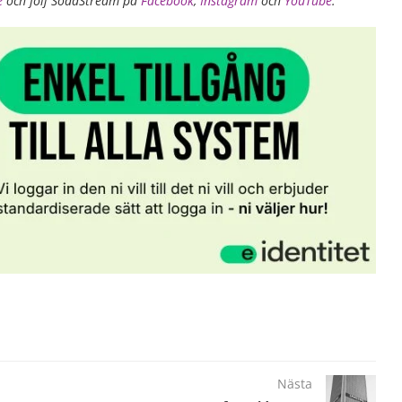
e
och följ SodaStream på
Facebook
,
Instagram
och
YouTube
.
Nästa