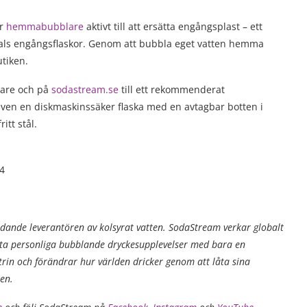
ar
hemmabubblare
aktivt till att ersätta engångsplast – ett
tals engångsflaskor. Genom att bubbla eget vatten hemma
tiken.
jare och på
sodastream.se
till ett rekommenderat
 även en diskmaskinssäker flaska med en avtagbar botten i
itt stål.
24
sledande leverantören av kolsyrat vatten. SodaStream verkar globalt
kta personliga bubblande dryckesupplevelser med bara en
rin och förändrar hur världen dricker genom att låta sina
ten.