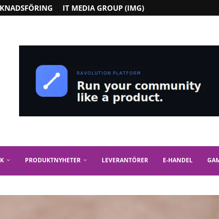
KNADSFÖRING
IT MEDIA GROUP (IMG)
IK
PRODUKTNYHETER
LEVERANTÖRER
E-HANDEL
GA