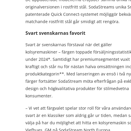
originalversionen i rostfritt stål. SodaStreams unika 
patenterade Quick Connect-systemet möjliggör bekvä
matchande rostfritt stål går smidigt att rengöra.
Svart svenskarnas favorit
Svart är svenskarnas förstaval när det gäller
kolsyremaskiner – färgen toppade försäljningsstatisti
under 2024*. Samtidigt har premiumsegmentet vuxit
kraftigt och står nu för nästan halva omsättningen i
produktkategorin**. Med lanseringen av ensō i två n
färger fortsätter SodaStream möta efterfrågan på exk
design och högkvalitativa produkter för stilmedvetna
konsumenter.
– Vi vet att färgvalet spelar stor roll för våra användar
svart är en klassiker som aldrig går ur tiden, medan sa
välja på har du möjlighet att hitta en kolsyremaskin
Viefhues, GM på SodaStream North Europa.