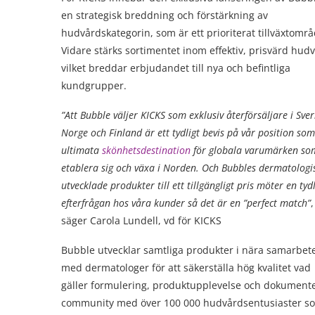
en strategisk breddning och förstärkning av
hudvårdskategorin, som är ett prioriterat tillväxtområ
Vidare stärks sortimentet inom effektiv, prisvärd hud
vilket breddar erbjudandet till nya och befintliga
kundgrupper.
”Att Bubble väljer KICKS som exklusiv återförsäljare i Sver
Norge och Finland är ett tydligt bevis på vår position so
ultimata
skönhetsdestination
för globala varumärken som
etablera sig och växa i Norden. Och Bubbles dermatologi
utvecklade produkter till ett tillgängligt pris möter en tyd
efterfrågan hos våra kunder så det är en ”perfect match”
,
säger Carola Lundell, vd för KICKS
Bubble utvecklar samtliga produkter i nära samarbet
med dermatologer för att säkerställa hög kvalitet vad
gäller formulering, produktupplevelse och dokumente
community med över 100 000 hudvårdsentusiaster som a