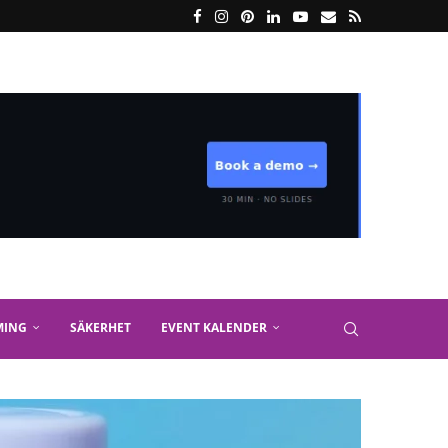
MING
SÄKERHET
EVENT KALENDER