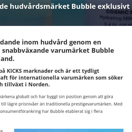
lade hudvårdsmärket Bubble exklusivt
bjudande inom hudvård genom en
och snabbväxande varumärket Bubble
land.
å KICKS marknader och är ett tydligt
aft för internationella varumärken som söker
h tillväxt i Norden.
rkena globalt och har byggt sin position genom att göra
till lägre prisnivåer än traditionella prestigevarumärken. Med
konsumentförankring har Bubble etablerat sig i flera
le