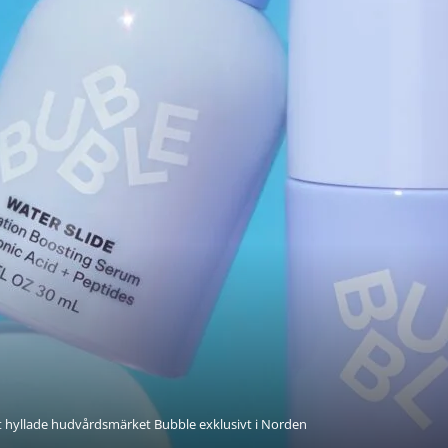
lt hyllade hudvårdsmärket Bubble exklusivt i Norden