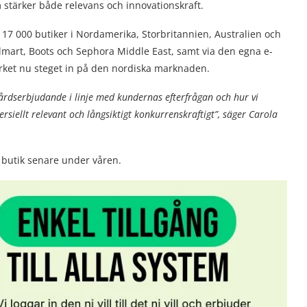
tärker både relevans och innovationskraft.
r 17 000 butiker i Nordamerika, Storbritannien, Australien och
almart, Boots och Sephora Middle East, samt via den egna e-
rket nu steget in på den nordiska marknaden.
vårdserbjudande i linje med kundernas efterfrågan och hur vi
siellt relevant och långsiktigt konkurrenskraftigt”, säger Carola
 butik senare under våren.