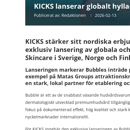
KICKS lanserar globalt hyl
Publicerat av:
Redaktionen
2026-02-13
KICKS stärker sitt nordiska er
exklusiv lansering av globala 
Skincare i Sverige, Norge och Fin
Lanseringen markerar Bubbles inträde p
exempel på Matas Groups attraktionskr
en stark, lokal partner för etablering oc
Bubble är ett av de snabbast växande hudvårdsvarumä
dermatologiskt utvecklad premiumhudvård tillgänglig 
fokus på dokumenterad effekt, hög kvalitet och stark 
nyckelmarknader internationellt.
För KICKS innebär den exklusiva lanseringen av Bubb