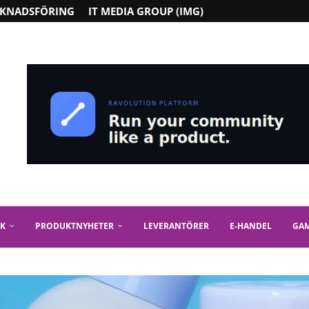
KNADSFÖRING
IT MEDIA GROUP (IMG)
IK
PRODUKTNYHETER
LEVERANTÖRER
E-HANDEL
GA