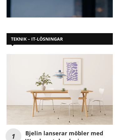
TEKNIK – IT-LÖSNINGAR
Bjelin lanserar möbler med