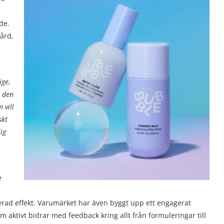
de.
vård,
ige,
m den
 vill
skt
lig
e
rad effekt. Varumärket har även byggt upp ett engagerat
ktivt bidrar med feedback kring allt från formuleringar till