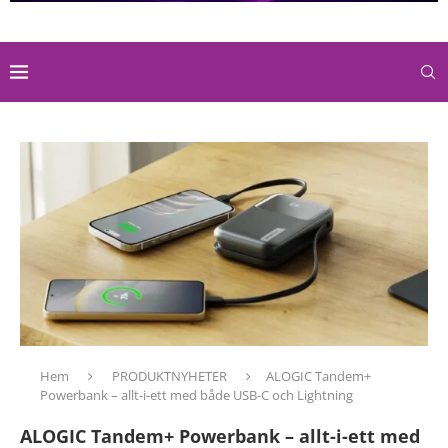
Hem
PRODUKTNYHETER
ALOGIC Tandem+
Powerbank – allt-i-ett med både USB-C och Lightning
ALOGIC Tandem+ Powerbank – allt-i-ett med