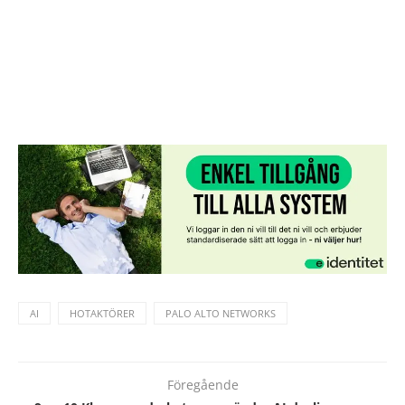
AI
HOTAKTÖRER
PALO ALTO NETWORKS
Föregående