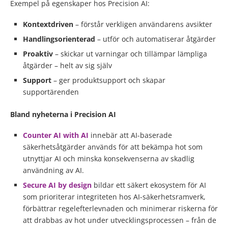
Exempel på egenskaper hos Precision AI:
Kontextdriven
– förstår verkligen användarens avsikter
Handlingsorienterad
– utför och automatiserar åtgärder
Proaktiv
– skickar ut varningar och tillämpar lämpliga
åtgärder
– helt av sig själv
Support
– ger produktsupport och skapar
supportärenden
Bland nyheterna i Precision AI
Counter AI with AI
innebär att AI-baserade
säkerhetsåtgärder används för att bekämpa hot som
utnyttjar AI och minska konsekvenserna av skadlig
användning av AI.
Secure AI by design
bildar ett säkert ekosystem för AI
som prioriterar integriteten hos AI-säkerhetsramverk,
förbättrar regelefterlevnaden och minimerar riskerna för
att drabbas av hot under utvecklingsprocessen – från de