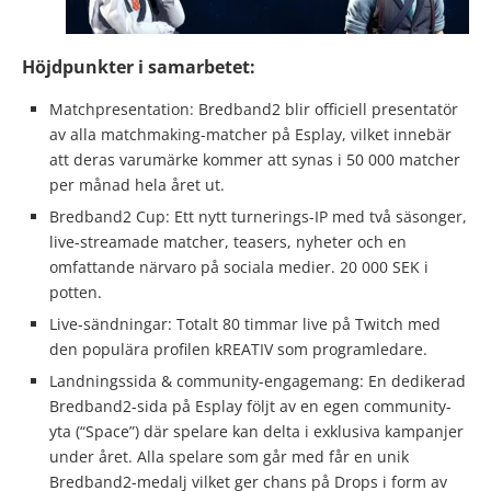
Höjdpunkter i samarbetet:
Matchpresentation: Bredband2 blir officiell presentatör
av alla matchmaking-matcher på Esplay, vilket innebär
att deras varumärke kommer att synas i 50 000 matcher
per månad hela året ut.
Bredband2 Cup: Ett nytt turnerings-IP med två säsonger,
live-streamade matcher, teasers, nyheter och en
omfattande närvaro på sociala medier. 20 000 SEK i
potten.
Live-sändningar: Totalt 80 timmar live på Twitch med
den populära profilen kREATIV som programledare.
Landningssida & community-engagemang: En dedikerad
Bredband2-sida på Esplay följt av en egen community-
yta (“Space”) där spelare kan delta i exklusiva kampanjer
under året. Alla spelare som går med får en unik
Bredband2-medalj vilket ger chans på Drops i form av