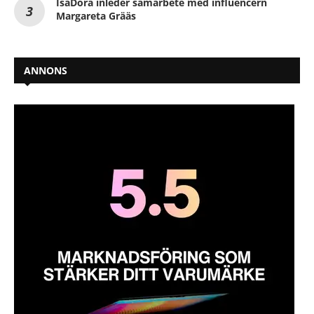
IsaDora inleder samarbete med influencern
Margareta Grääs
ANNONS