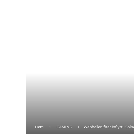
Hem
GAMING
Webhallen firar inflytt i So