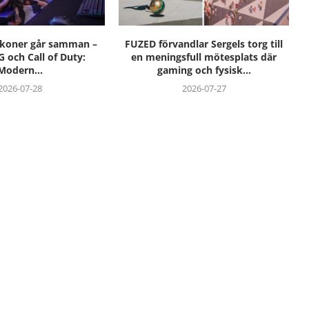
ikoner går samman –
FUZED förvandlar Sergels torg till
G och Call of Duty:
en meningsfull mötesplats där
Modern...
gaming och fysisk...
2026-07-28
2026-07-27