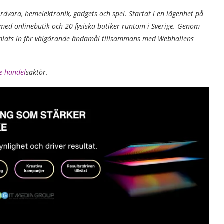
rdvara, hemelektronik, gadgets och spel. Startat i en lägenhet på
ed onlinebutik och 20 fysiska butiker runtom i Sverige. Genom
amlats in för välgörande ändamål tillsammans med Webhallens
e-handel
saktör.