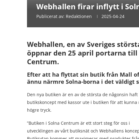
Webhallen firar inflytt i S
Publicerat av:
Redaktionen
2025-04-24
Webhallen, en av Sveriges störst
öppnar den 25 april portarna till 
Centrum.
Efter att ha flyttat sin butik från Mall
ännu närmre Solna-borna i det väldigt
Den nya butiken är en av de största de någonsin haft s
butikskoncept med kassor ute i butiken för att kunn
högre tryck.
”Butiken i Solna Centrum är ett stort steg för oss i
utvecklingen av vårt butiksnät och Webhallens koncep
Butiksytan kommer att maximeras med produkter frå