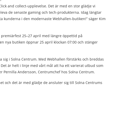
Click and collect-upplevelse. Det är med en stor glädje vi
pleva de senaste gaming och tech-produkterna. Idag längtar
första kunderna i den modernaste Webhallen-butiken!” säger Kim
 premiärfest 25–27 april med längre öppettid på
en nya butiken öppnar 25 april klockan 07:00 och stänger
blera sig i Solna Centrum. Med Webhallen förstärks och breddas
et är helt i linje med vårt mål att ha ett varierat utbud som
r Pernilla Andersson, Centrumchef hos Solna Centrum.
et och det är med glädje de ansluter sig till Solna Centrums