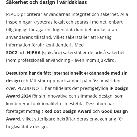
Säkerhet och design i världsklass
PLAUD prioriterar användarnas integritet och säkerhet. Alla
inspelningar krypteras lokalt och sparas i molnet, enbart
tillgängligt för ägaren. Ingen data kan behandlas utan
användarens tillstånd, vilket säkerställer att känslig
information förblir konfidentiell . Med
SOC2
och
HIPAA
(sjukvård) säkerställer de också säkerhet
inom professionell användning – även inom sjukvård.
Dessutom har de fått internationellt erkännande med sin
design
och fått stor uppmärksamhet på mässor världen
över. PLAUD NOTE har tilldelats det prestigefyllda
iF Design
Award 2024
för sin innovativa och slimmade design, som
kombinerar funktionalitet och estetik . Dessutom har
företaget mottagit
Red Dot Design Award
och
Good Design
Award
, vilket ytterligare bekräftar deras engagemang för
högkvalitativ design.