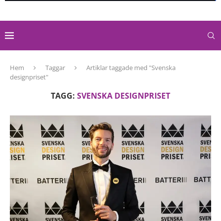
Hem
Taggar
Artiklar taggade med "Svenska
designpriset"
TAGG:
SVENSKA DESIGNPRISET