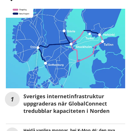
Sveriges internetinfrastruktur
uppgraderas när GlobalConnect
tredubblar kapaciteten i Norden
Hejdå vanliga moppar, hej K-Mop 46: den nya