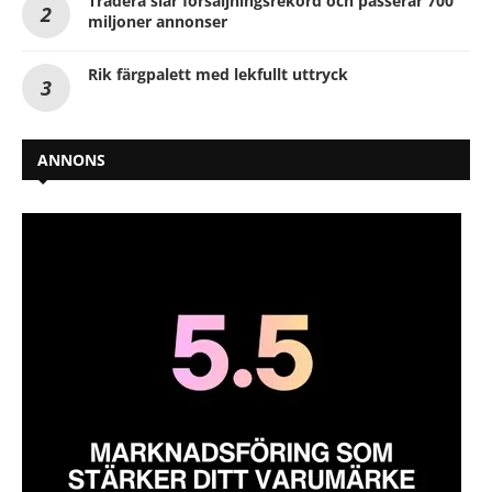
Tradera slår försäljningsrekord och passerar 700
miljoner annonser
Rik färgpalett med lekfullt uttryck
ANNONS