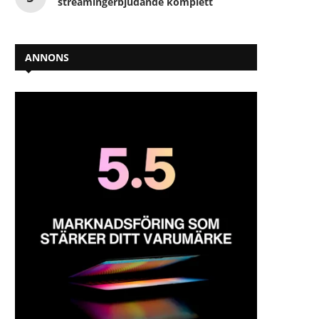
streamingerbjudande komplett
ANNONS