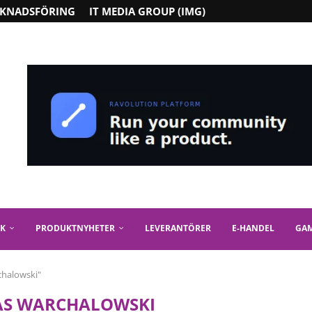
KNADSFÖRING
IT MEDIA GROUP (IMG)
IK
PRODUKTNYHETER
LEVERANTÖRER
E-HANDEL
GA
chalowski"
AS WARCHALOWSKI