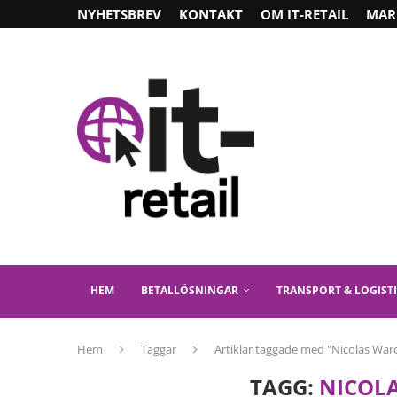
NYHETSBREV
KONTAKT
OM IT-RETAIL
MAR
HEM
BETALLÖSNINGAR
TRANSPORT & LOGIST
Hem
Taggar
Artiklar taggade med "Nicolas War
TAGG:
NICOL