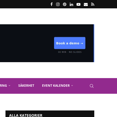
MING
SÄKERHET
EVENT KALENDER
ALLA KATEGORIER