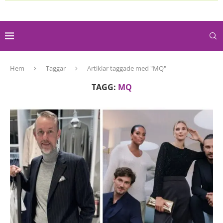
Hem
Taggar
Artiklar taggade med "MQ"
TAGG:
MQ