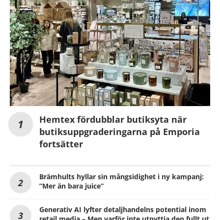
Hemtex fördubblar butiksyta när
butiksuppgraderingarna på Emporia
fortsätter
Brämhults hyllar sin mångsidighet i ny kampanj:
”Mer än bara juice”
Generativ AI lyfter detaljhandelns potential inom
retail media – Men varför inte utnyttja den fullt ut