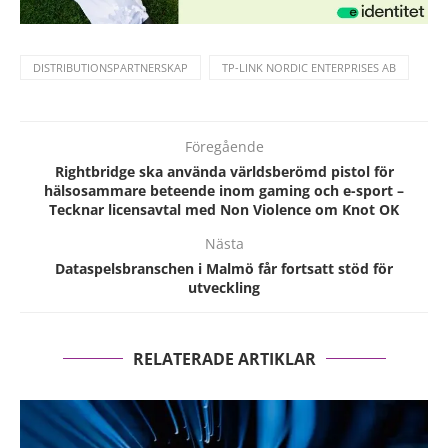
DISTRIBUTIONSPARTNERSKAP
TP-LINK NORDIC ENTERPRISES AB
Föregående
Rightbridge ska använda världsberömd pistol för
hälsosammare beteende inom gaming och e-sport –
Tecknar licensavtal med Non Violence om Knot OK
Nästa
Dataspelsbranschen i Malmö får fortsatt stöd för
utveckling
RELATERADE ARTIKLAR