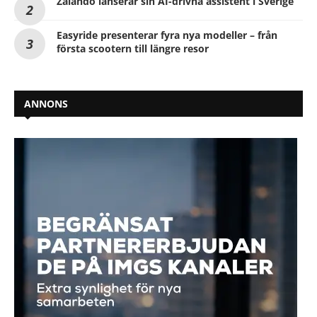
Zalando lanserar sin AI-drivna assistent i Sverige
Easyride presenterar fyra nya modeller – från
första scootern till längre resor
ANNONS