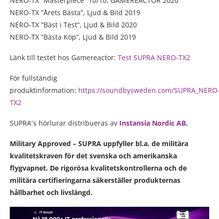
NERO-TX ”Masterpiece” 10/10, GAMEREACTOR 2020
NERO-TX ”Årets Bästa”, Ljud & Bild 2019
NERO-TX ”Bäst i Test”, Ljud & Bild 2020
NERO-TX ”Bästa Köp”, Ljud & Bild 2019
Länk till testet hos Gamereactor:
Test SUPRA NERO-TX2
För fullständig
produktinformation:
https://soundbysweden.com/SUPRA_NERO
TX2
SUPRA´s hörlurar distribueras av
Instansia Nordic AB
.
Military Approved
– SUPRA
uppfyller bl.a. de militära
kvalitetskraven för det svenska och amerikanska
flygvapnet. De rigorösa kvalitetskontrollerna och de
militära certifieringarna säkerställer produkternas
hållbarhet och livslängd.