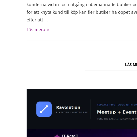
kunderna vid in- och utgång i obemannade butiker o
för att knyta kund till köp kan fler butiker ha öppet ä
efter att …
Läs mera
LÄS M