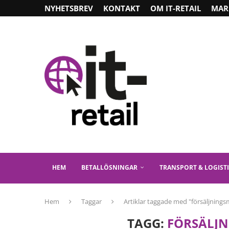
NYHETSBREV
KONTAKT
OM IT-RETAIL
MAR
HEM
BETALLÖSNINGAR
TRANSPORT & LOGIST
Hem
Taggar
Artiklar taggade med "försäljnings
TAGG:
FÖRSÄLJN