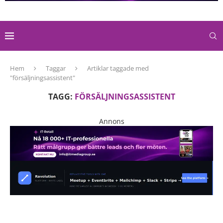
Hem
Taggar
Artiklar taggade med
"försäljningsassistent"
TAGG:
FÖRSÄLJNINGSASSISTENT
Annons