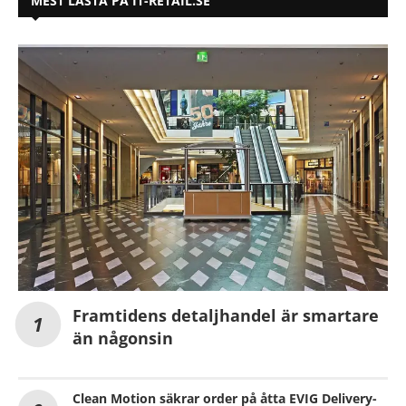
MEST LÄSTA PÅ IT-RETAIL.SE
Framtidens detaljhandel är smartare
än någonsin
Clean Motion säkrar order på åtta EVIG Delivery-