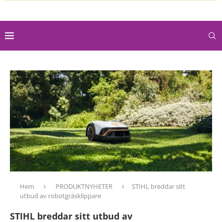
Hem
PRODUKTNYHETER
STIHL breddar sitt
utbud av robotgräsklippare
STIHL breddar sitt utbud av