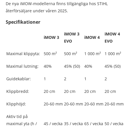
De nya iMOW-modellerna finns tillgängliga hos STIHL
återförsäljare under våren 2025.
Specifikationer
iMOW 3
iMOW 4
iMOW 3
iMOW 4
EVO
EVO
Maximal klippyta:
500 m²
500 m²
1 000 m²
1 000 m²
Maximal lutning:
40%
45% (50)
40%
45% (50)
Guidekablar:
1
2
1
2
Klippbredd:
20 cm
20 cm
20 cm
20 cm
Klipphöjd:
20-60 mm
20-60 mm
20-60 mm
20-60 mm
Aktiv tid på
maximal yta (h /
45 / vecka
35 / vecka
65 / vecka
50 / vecka