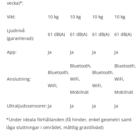
vecka)*:
Vikt:
10 kg
10 kg
10 kg
10 kg
Ljudnivå
61 dB(A)
61 dB(A)
61 dB(A)
61 dB(A)
(garanterad):
App:
Ja
Ja
Ja
Ja
Bluetooth,
Bluetooth,
Bluetooth,
Bluetooth,
Anslutning:
WiFi,
WiFi,
WiFi,
WiFi,
Mobilnät
Mobilnät
Ultraljudssensorer:
Ja
Ja
Ja
Ja
*Under ideala förhållanden (få hinder, enkel geometri samt
låga sluttningar i området, måttlig grästillväxt)