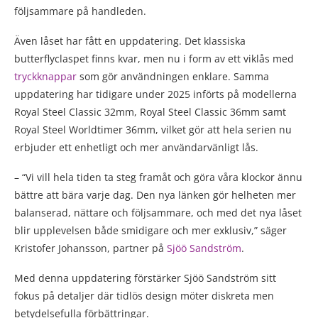
följsammare på handleden.
Även låset har fått en uppdatering. Det klassiska
butterflyclaspet finns kvar, men nu i form av ett viklås med
tryckknappar
som gör användningen enklare. Samma
uppdatering har tidigare under 2025 införts på modellerna
Royal Steel Classic 32mm, Royal Steel Classic 36mm samt
Royal Steel Worldtimer 36mm, vilket gör att hela serien nu
erbjuder ett enhetligt och mer användarvänligt lås.
– “Vi vill hela tiden ta steg framåt och göra våra klockor ännu
bättre att bära varje dag. Den nya länken gör helheten mer
balanserad, nättare och följsammare, och med det nya låset
blir upplevelsen både smidigare och mer exklusiv,” säger
Kristofer Johansson, partner på
Sjöö Sandström
.
Med denna uppdatering förstärker Sjöö Sandström sitt
fokus på detaljer där tidlös design möter diskreta men
betydelsefulla förbättringar.