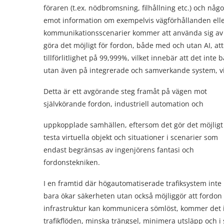
föraren (t.ex. nödbromsning, filhållning etc.) och nå
emot information om exempelvis vägförhållanden eller 
kommunikationsscenarier kommer att använda sig av V2
göra det möjligt för fordon, både med och utan AI, 
tillförlitlighet på 99,999%, vilket innebär att det in
utan även på integrerade och samverkande system, vilke
Detta är ett avgörande steg framåt på vägen mot
självkörande fordon, industriell automation och
uppkopplade samhällen, eftersom det gör det möjligt 
testa virtuella objekt och situationer i scenarier som
endast begränsas av ingenjörens fantasi och
fordonstekniken.
I en framtid där högautomatiserade trafiksystem inte
bara ökar säkerheten utan också möjliggör att fordon
infrastruktur kan kommunicera sömlöst, kommer det int
trafikflöden, minska trängsel, minimera utsläpp och i