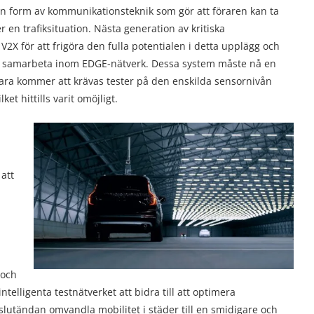
gon form av kommunikationsteknik som gör att föraren kan ta
en trafiksituation. Nästa generation av kritiska
X för att frigöra den fulla potentialen i detta upplägg och
att samarbeta inom EDGE-nätverk. Dessa system måste nå en
te bara kommer att krävas tester på den enskilda sensornivån
t hittills varit omöjligt.
att
 och
elligenta testnätverket att bidra till att optimera
 slutändan omvandla mobilitet i städer till en smidigare och