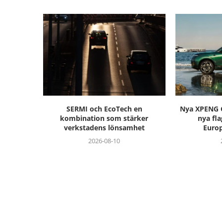
SERMI och EcoTech en
Nya XPENG G
kombination som stärker
nya fl
verkstadens lönsamhet
Europ
2026-08-10