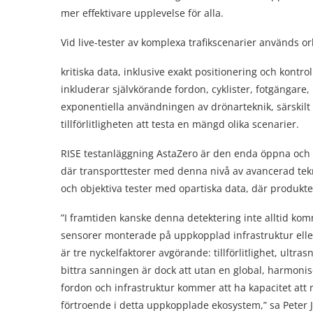
mer effektivare upplevelse för alla.
Vid live-tester av komplexa trafikscenarier används o
kritiska data, inklusive exakt positionering och kontrol
inkluderar självkörande fordon, cyklister, fotgängare,
exponentiella användningen av drönarteknik, särskilt
tillförlitligheten att testa en mängd olika scenarier.
RISE testanläggning AstaZero är den enda öppna och o
där transporttester med denna nivå av avancerad tekni
och objektiva tester med opartiska data, där produktern
”I framtiden kanske denna detektering inte alltid komm
sensorer monterade på uppkopplad infrastruktur eller
är tre nyckelfaktorer avgörande: tillförlitlighet, ult
bittra sanningen är dock att utan en global, harmonise
fordon och infrastruktur kommer att ha kapacitet att 
förtroende i detta uppkopplade ekosystem,” sa Peter J