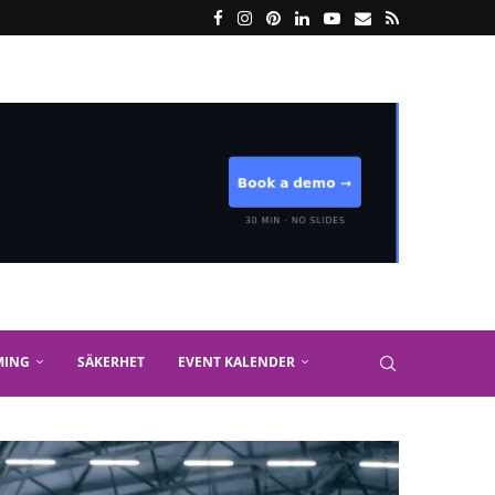
MING
SÄKERHET
EVENT KALENDER