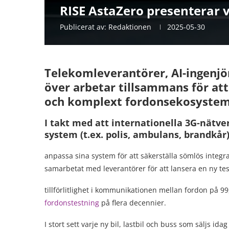
RISE AstaZero presenterar 
Publicerat av:
Redaktionen
2025-05-30
Telekomleverantörer, AI-ingenjö
över arbetar tillsammans för a
och komplext fordonsekosystem
I takt med att internationella 3G-nätverk
system (t.ex. polis, ambulans, brandkå
anpassa sina system för att säkerställa sömlös integr
samarbetat med leverantörer för att lansera en ny tes
tillförlitlighet i kommunikationen mellan fordon på 9
fordonstestning
på flera decennier.
I stort sett varje ny bil, lastbil och buss som säljs i