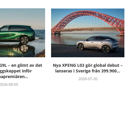
9L – en glimt av det
Nya XPENG L03 gör global debut –
aggskeppet inför
lanseras i Sverige från 399.900...
apremiären...
2026-07-20
2026-08-05