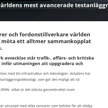
världens mest avancerade testanlägg
rer och fordonstillverkare världen
tt möta ett alltmer sammankopplat
.
 avvecklas står trafik-, affärs- och kritiska
r) inför utmaningen att uppgradera och
ation med 6G-infrastruktur och teknologier. AstaZero har
tanläggningsteknologi, som gör det möjligt att nå
9,999%, vilket är det största genombrottet inom
dag är utrustad med olika sensorer som behövs för att stödja