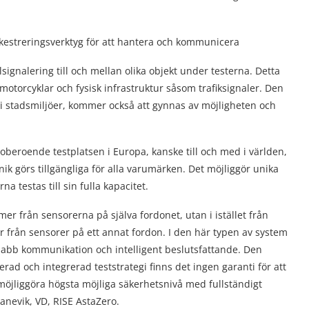
rkestreringsverktyg för att hantera och kommunicera
lsignalering till och mellan olika objekt under testerna. Detta
 motorcyklar och fysisk infrastruktur såsom trafiksignaler. Den
 i stadsmiljöer, kommer också att gynnas av möjligheten och
beroende testplatsen i Europa, kanske till och med i världen,
k görs tillgängliga för alla varumärken. Det möjliggör unika
a testas till sin fulla kapacitet.
er från sensorerna på själva fordonet, utan i istället från
 från sensorer på ett annat fordon. I den här typen av system
rasnabb kommunikation och intelligent beslutsfattande. Den
rad och integrerad teststrategi finns det ingen garanti för att
möjliggöra högsta möjliga säkerhetsnivå med fullständigt
anevik, VD, RISE AstaZero.