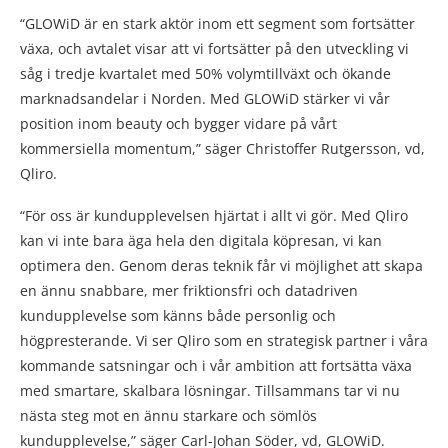
“GLOWiD är en stark aktör inom ett segment som fortsätter
växa, och avtalet visar att vi fortsätter på den utveckling vi
såg i tredje kvartalet med 50% volymtillväxt och ökande
marknadsandelar i Norden. Med GLOWiD stärker vi vår
position inom beauty och bygger vidare på vårt
kommersiella momentum,” säger Christoffer Rutgersson, vd,
Qliro.
“För oss är kundupplevelsen hjärtat i allt vi gör. Med Qliro
kan vi inte bara äga hela den digitala köpresan, vi kan
optimera den. Genom deras teknik får vi möjlighet att skapa
en ännu snabbare, mer friktionsfri och datadriven
kundupplevelse som känns både personlig och
högpresterande. Vi ser Qliro som en strategisk partner i våra
kommande satsningar och i vår ambition att fortsätta växa
med smartare, skalbara lösningar. Tillsammans tar vi nu
nästa steg mot en ännu starkare och sömlös
kundupplevelse,” säger Carl-Johan Söder, vd, GLOWiD.