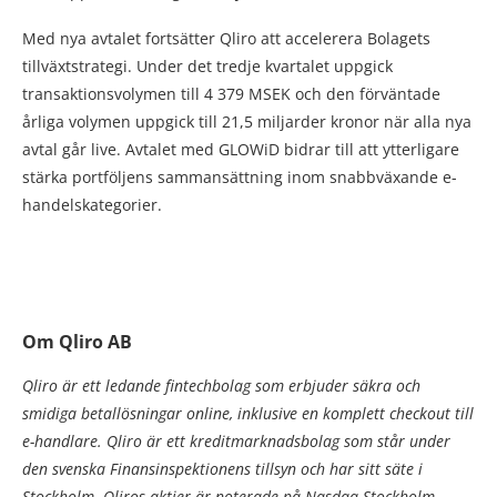
Med nya avtalet fortsätter Qliro att accelerera Bolagets
tillväxtstrategi. Under det tredje kvartalet uppgick
transaktionsvolymen till 4 379 MSEK och den förväntade
årliga volymen uppgick till 21,5 miljarder kronor när alla nya
avtal går live. Avtalet med GLOWiD bidrar till att ytterligare
stärka portföljens sammansättning inom snabbväxande e-
handelskategorier.
Om Qliro AB
Qliro är ett ledande fintechbolag som erbjuder säkra och
smidiga betallösningar online, inklusive en komplett checkout till
e-handlare. Qliro är ett kreditmarknadsbolag som står under
den svenska Finansinspektionens tillsyn och har sitt säte i
Stockholm. Qliros aktier är noterade på Nasdaq Stockholm