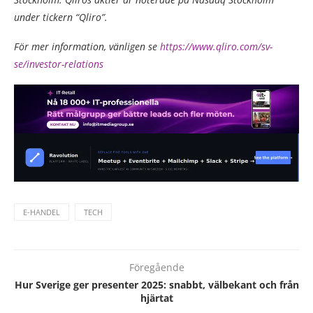
under tickern “Qliro”.
För mer information, vänligen se
https://www.qliro.com/sv-
se/investor-relations
E-HANDEL
TECH
Föregående
Hur Sverige ger presenter 2025: snabbt, välbekant och från
hjärtat