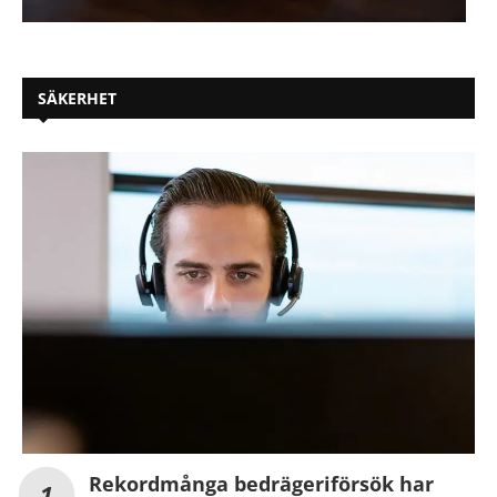
SÄKERHET
Rekordmånga bedrägeriförsök har