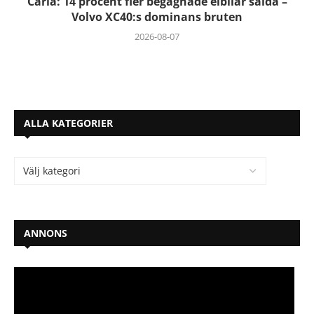
Carla: 14 procent fler begagnade elbilar sålda –
Volvo XC40:s dominans bruten
2026-08-07
ALLA KATEGORIER
ANNONS