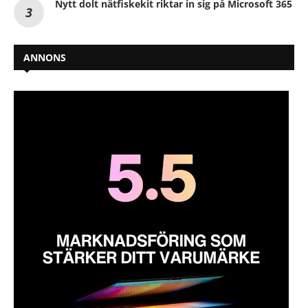
Nytt dolt nätfiskekit riktar in sig på Microsoft 365
ANNONS