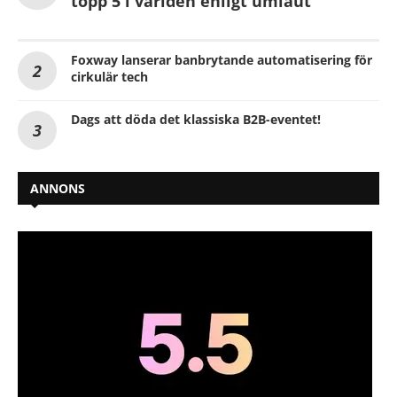
topp 5 i världen enligt umlaut
Foxway lanserar banbrytande automatisering för
cirkulär tech
Dags att döda det klassiska B2B-eventet!
ANNONS