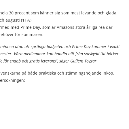
hela 30 procent som känner sig som mest levande och glada.
ch augusti (11%).
rmed med Prime Day, som är Amazons stora årliga rea där
e behöver för sommaren.
marminnen utan att spränga budgeten och Prime Day kommer i exakt
mester. Våra medlemmar kan handla allt från solskydd till böcker
 de får snabb och gratis leverans”, säger Gulfem Toygar
.
venskarna på både praktiska och stämningshöjande inköp.
dersökningen: