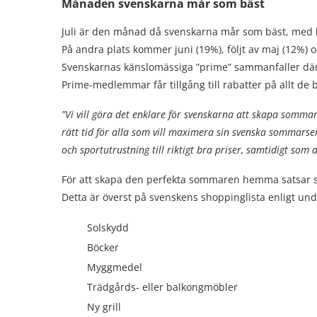
Månaden svenskarna mår som bäst
Juli är den månad då svenskarna mår som bäst, med 
På andra plats kommer juni (19%), följt av maj (12%) o
Svenskarnas känslomässiga ”prime” sammanfaller dä
Prime-medlemmar får tillgång till rabatter på allt d
”Vi vill göra det enklare för svenskarna att skapa som
rätt tid för alla som vill maximera sin svenska sommarse
och sportutrustning till riktigt bra priser, samtidigt som
För att skapa den perfekta sommaren hemma satsar s
Detta är överst på svenskens shoppinglista enligt un
Solskydd
Böcker
Myggmedel
Trädgårds- eller balkongmöbler
Ny grill