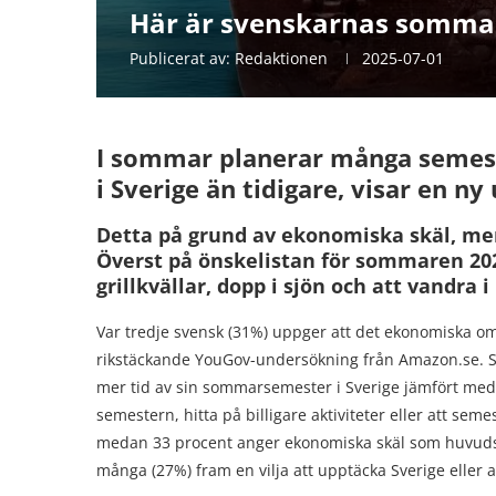
Här är svenskarnas somm
Publicerat av:
Redaktionen
2025-07-01
I sommar planerar många semeste
i Sverige än tidigare, visar en 
Detta på grund av ekonomiska skäl, men
Överst på önskelistan för sommaren 20
grillkvällar, dopp i sjön och att vandra 
Var tredje svensk (31%) uppger att det ekonomiska o
rikstäckande YouGov-undersökning från Amazon.se. Som
mer tid av sin sommarsemester i Sverige jämfört med 
semestern, hitta på billigare aktiviteter eller att 
medan 33 procent anger ekonomiska skäl som huvudsakli
många (27%) fram en vilja att upptäcka Sverige eller