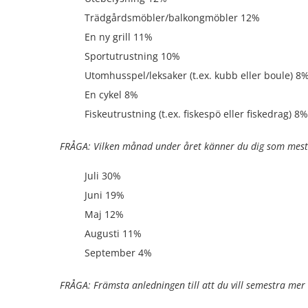
Trädgårdsmöbler/balkongmöbler 12%
En ny grill 11%
Sportutrustning 10%
Utomhusspel/leksaker (t.ex. kubb eller boule) 8
En cykel 8%
Fiskeutrustning (t.ex. fiskespö eller fiskedrag) 8%
FRÅGA: Vilken månad under året känner du dig som mest
Juli 30%
Juni 19%
Maj 12%
Augusti 11%
September 4%
FRÅGA: Främsta anledningen till att du vill semestra mer