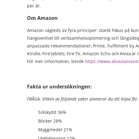
per år.
Om Amazon
Amazon vägleds av fyra principer: starkt fokus på kun
hängivenhet till verksamhetsoptimering och långsikti
anpassade rekommendationer, Prime, Fulfilment by Am
Kindle, Fire tablets, Fire TV, Amazon Echo och Alexa ä
För mer information, besök
https://www.aboutamazon
Fakta ur undersökningen:
FRÅGA: Vilken av följande saker planerar du att köpa f
Solskydd 36%
Böcker 28%
Myggmedel 21%
Utebelysning 12%