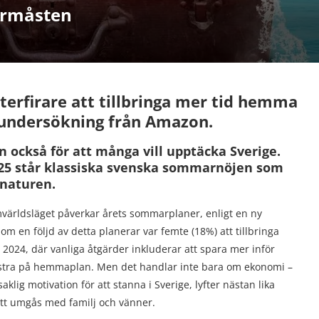
armåsten
rfirare att tillbringa mer tid hemma
ny undersökning från Amazon.
 också för att många vill upptäcka Sverige.
25 står klassiska svenska sommarnöjen som
i naturen.
mvärldsläget påverkar årets sommarplaner, enligt en ny
 en följd av detta planerar var femte (18%) att tillbringa
2024, där vanliga åtgärder inkluderar att spara mer inför
semestra på hemmaplan. Men det handlar inte bara om ekonomi –
g motivation för att stanna i Sverige, lyfter nästan lika
 att umgås med familj och vänner.