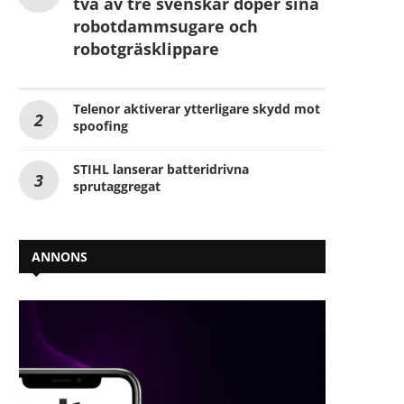
två av tre svenskar döper sina
robotdammsugare och
robotgräsklippare
Telenor aktiverar ytterligare skydd mot
spoofing
STIHL lanserar batteridrivna
sprutaggregat
ANNONS