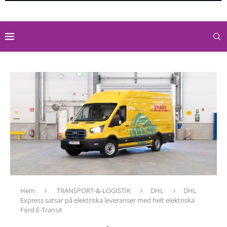
Hem
TRANSPORT-&-LOGISTIK
DHL
DHL
Express satsar på elektriska leveranser med helt elektriska
Ford E-Transit