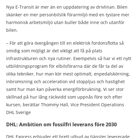
Nya E-Transit är mer än en uppdatering av drivlinan. Bilen
skänker en mer personbilslik förarmiljö med en tystare mer
harmonisk arbetsmiljö utan buller både inne och utanför
bilen.
– För att göra övergången till en elektrisk fordonsflotta så
smidig som möjligt är det viktigt att få på plats
infrastrukturen och nya rutiner. Exempelvis så har vi ett nytt
utbildningsprogram för elbilsförarna där de får ta del av
olika tekniker, hur man kör mest optimalt, enpedalskörning,
inbromsning och acceleration vid stoppljus och hastighet
samt hur man kan påverka energiförbrukning. Vi ser stor
skillnad på hur lång räckvidd som uppnås före och efter
kursen, berättar Thommy Hall, Vice President Operations
DHL Sverige
DHL: Ambition om fossilfri leverans före 2030
DHL Express erbjuder ett brett utbud av tjänster levererade