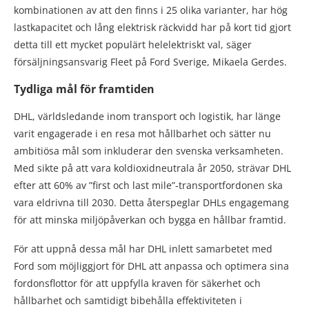
kombinationen av att den finns i 25 olika varianter, har hög
lastkapacitet och lång elektrisk räckvidd har på kort tid gjort
detta till ett mycket populärt helelektriskt val, säger
försäljningsansvarig Fleet på Ford Sverige, Mikaela Gerdes.
Tydliga mål för framtiden
DHL, världsledande inom transport och logistik, har länge
varit engagerade i en resa mot hållbarhet och sätter nu
ambitiösa mål som inkluderar den svenska verksamheten.
Med sikte på att vara koldioxidneutrala år 2050, strävar DHL
efter att 60% av ”first och last mile”-transportfordonen ska
vara eldrivna till 2030. Detta återspeglar DHLs engagemang
för att minska miljöpåverkan och bygga en hållbar framtid.
För att uppnå dessa mål har DHL inlett samarbetet med
Ford som möjliggjort för DHL att anpassa och optimera sina
fordonsflottor för att uppfylla kraven för säkerhet och
hållbarhet och samtidigt bibehålla effektiviteten i