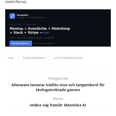
elektrifierad.
DHL
ELBILSFÖRARNA
LOGISTIKPROCESSEN
Föregående
Alienware lanserar trådlös mus och tangentbord för
tävlingsinriktade gamers
Nästa
ImBox väg framåt: Människa AI