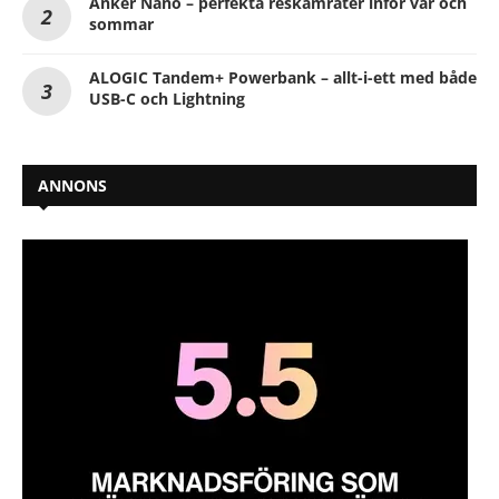
Anker Nano – perfekta reskamrater inför vår och
sommar
ALOGIC Tandem+ Powerbank – allt-i-ett med både
USB-C och Lightning
ANNONS