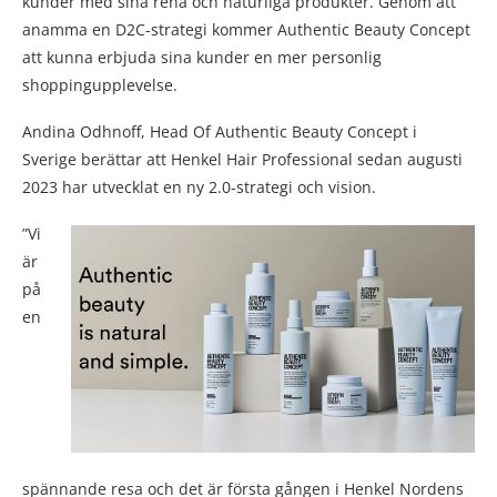
kunder med sina rena och naturliga produkter. Genom att
anamma en D2C-strategi kommer Authentic Beauty Concept
att kunna erbjuda sina kunder en mer personlig
shoppingupplevelse.
Andina Odhnoff, Head Of Authentic Beauty Concept i
Sverige berättar att Henkel Hair Professional sedan augusti
2023 har utvecklat en ny 2.0-strategi och vision.
”Vi
är
på
en
spännande resa och det är första gången i Henkel Nordens