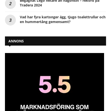
Begagnat Lego hetare än någonsin – rekord på
Tradera 2024
Vad har fyra kartonger ägg, tjugo toalettrullar och
en hummertång gemensamt?
ANNONS