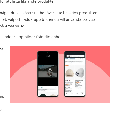
för att hitta liknande produkter
något du vill köpa? Du behöver inte beskriva produkten,
ltet, välj och ladda upp bilden du vill använda, så visar
 på Amazon.se.
du laddar upp bilder från din enhet.
ika
t
an,
pa