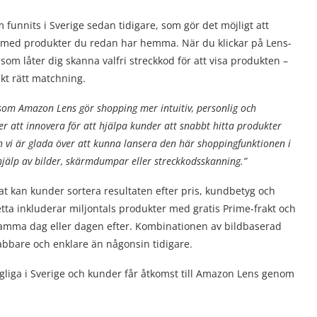
unnits i Sverige sedan tidigare, som gör det möjligt att
 på med produkter du redan har hemma. När du klickar på Lens-
d som låter dig skanna valfri streckkod för att visa produkten –
akt rätt matchning.
 som Amazon Lens gör shopping mer intuitiv, personlig och
tter att innovera för att hjälpa kunder att snabbt hitta produkter
 vi är glada över att kunna lansera den här shoppingfunktionen i
 hjälp av bilder, skärmdumpar eller streckkodsskanning.”
at kan kunder sortera resultaten efter pris, kundbetyg och
ta inkluderar miljontals produkter med gratis Prime-frakt och
 samma dag eller dagen efter. Kombinationen av bildbaserad
abbare och enklare än någonsin tidigare.
ngliga i Sverige och kunder får åtkomst till Amazon Lens genom