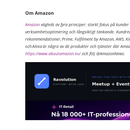
Om Amazon
Amazon
vägleds av fyra principer: starkt fokus på kunder
verksamhetsoptimering och långsiktigt tänkande. Kundrec
rekommendationer, Prime, Fulfilment by Amazon, AWS, Kindl
och Alexa är några av de produkter och tjänster där Amaz
https://www.aboutamazon.eu/
och följ @AmazonNews.