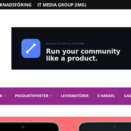
KNADSFÖRING
IT MEDIA GROUP (IMG)
IK
PRODUKTNYHETER
LEVERANTÖRER
E-HANDEL
GA