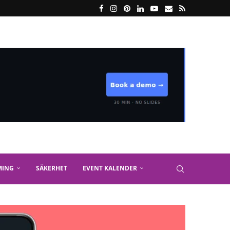
MING
SÄKERHET
EVENT KALENDER