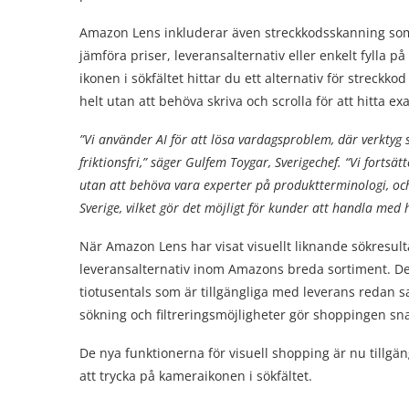
Amazon Lens inkluderar även streckkodsskanning som f
jämföra priser, leveransalternativ eller enkelt fylla
ikonen i sökfältet hittar du ett alternativ för streckko
helt utan att behöva skriva och scrolla för att hitta ex
”Vi använder AI för att lösa vardagsproblem, där verktyg
friktionsfri,” säger Gulfem Toygar, Sverigechef. “Vi fortsä
utan att behöva vara experter på produktterminologi, och
Sverige, vilket gör det möjligt för kunder att handla med
När Amazon Lens har visat visuellt liknande sökresult
leveransalternativ inom Amazons breda sortiment. Det
tiotusentals som är tillgängliga med leverans redan
sökning och filtreringsmöjligheter gör shoppingen sn
De nya funktionerna för visuell shopping är nu tillgä
att trycka på kameraikonen i sökfältet.