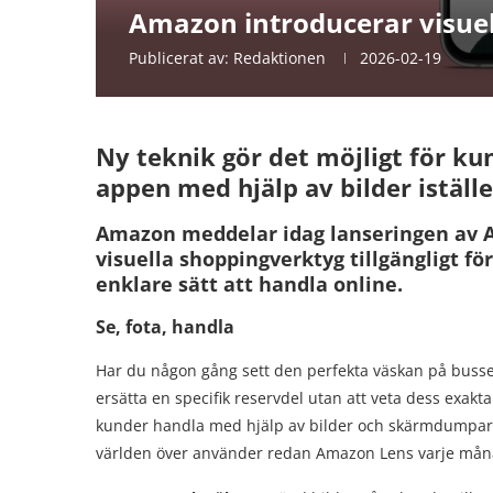
Amazon introducerar visuel
Publicerat av:
Redaktionen
2026-02-19
Ny teknik gör det möjligt för ku
appen med hjälp av bilder iställe
Amazon meddelar idag lanseringen av A
visuella shoppingverktyg tillgängligt f
enklare sätt att handla online.
Se, fota, handla
Har du någon gång sett den perfekta väskan på bussen m
ersätta en specifik reservdel utan att veta dess exa
kunder handla med hjälp av bilder och skärmdumpar 
världen över använder redan Amazon Lens varje månad 