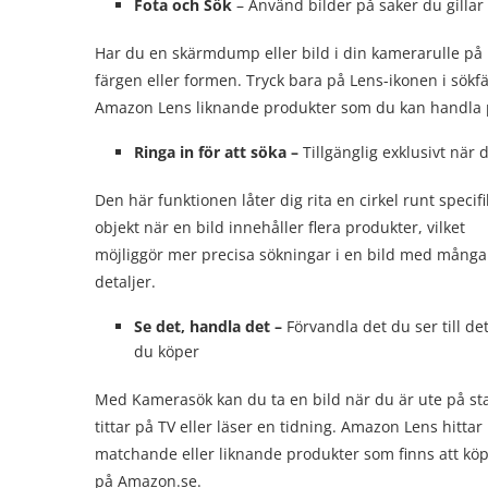
Fota och Sök
– Använd bilder på saker du gillar 
Har du en skärmdump eller bild i din kamerarulle på 
färgen eller formen. Tryck bara på Lens-ikonen i sökfä
Amazon Lens liknande produkter som du kan handla
Ringa in för att söka –
Tillgänglig exklusivt när 
Den här funktionen låter dig rita en cirkel runt specif
objekt när en bild innehåller flera produkter, vilket
möjliggör mer precisa sökningar i en bild med många
detaljer.
Se det, handla det –
Förvandla det du ser till de
du köper
Med Kamerasök kan du ta en bild när du är ute på st
tittar på TV eller läser en tidning. Amazon Lens hittar
matchande eller liknande produkter som finns att kö
på Amazon.se.