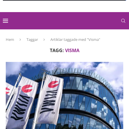
Hem
Taggar
Artiklar taggade med "Visma"
TAGG:
VISMA