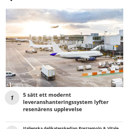
5 sätt ett modernt
leveranshanteringssystem lyfter
resenärens upplevelse
Italienska delikatesskedjan Prezzemolo & Vitale