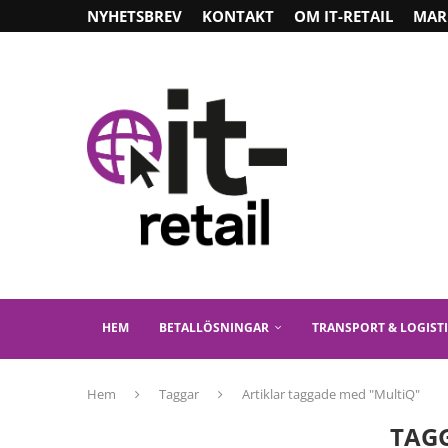
NYHETSBREV
KONTAKT
OM IT-RETAIL
MAR
HEM
BETALLÖSNINGAR
TRANSPORT & LOGIST
Hem
Taggar
Artiklar taggade med "MultiQ"
TAG