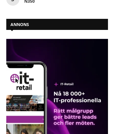
N350
ANNONS