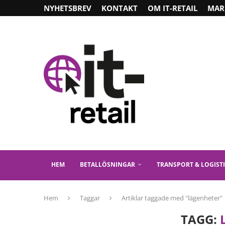
NYHETSBREV
KONTAKT
OM IT-RETAIL
MAR
HEM
BETALLÖSNINGAR
TRANSPORT & LOGIST
Hem
Taggar
Artiklar taggade med "lägenheter"
TAGG: