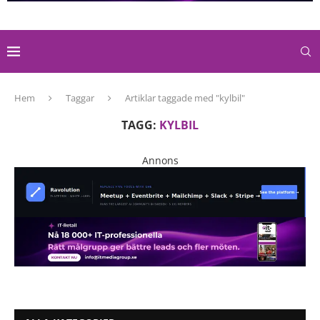
Hem
Taggar
Artiklar taggade med "kylbil"
TAGG:
KYLBIL
Annons