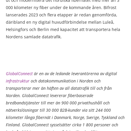
ut och modernisera det nordiska fibernätet med mer än 3
000 kilometer ny fiber under de kommande åren. Bifrost
lanserades 2023 och flera etapper är redan genomförda,
däribland en ny digital huvudförbindelse mellan Luleå,
Helsingfors och Berlin med kapacitet att transportera hela
Nordens samlade datatrafik.
GlobalConnect
är en av de ledande leverantörerna av digital
infrastruktur
och datakommunikation i Norden och
transporterar mer än häften av all datatrafik till och från
Norden. GlobalConnect levererar fiberbaserade
bredbandstjänster till mer än 900 000 privathushåll och
nätverkslösningar till 30 000 B2B-kunder via sitt 244 000
kilometer långa fibernät i Danmark, Norge, Sverige, Tyskland och
Finland. GlobalConnect sysselsätter cirka 1 800 personer och