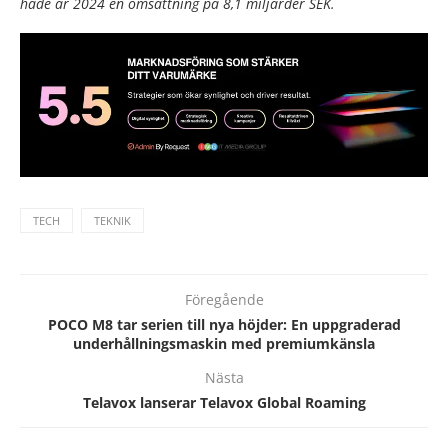
hade år 2024 en omsättning på 8,1 miljarder SEK.
TECH
TEKNIK
Föregående
POCO M8 tar serien till nya höjder: En uppgraderad
underhållningsmaskin med premiumkänsla
Nästa
Telavox lanserar Telavox Global Roaming