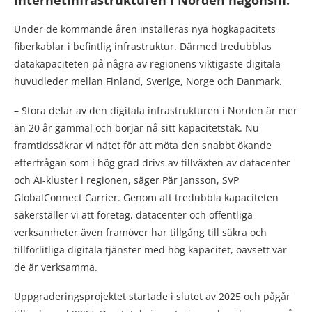
internetinfrastrukturen i Norden någonsin.
Under de kommande åren installeras nya högkapacitets
fiberkablar i befintlig infrastruktur. Därmed tredubblas
datakapaciteten på några av regionens viktigaste digitala
huvudleder mellan Finland, Sverige, Norge och Danmark.
– Stora delar av den digitala infrastrukturen i Norden är mer
än 20 år gammal och börjar nå sitt kapacitetstak. Nu
framtidssäkrar vi nätet för att möta den snabbt ökande
efterfrågan som i hög grad drivs av tillväxten av datacenter
och AI-kluster i regionen, säger Pär Jansson, SVP
GlobalConnect Carrier. Genom att tredubbla kapaciteten
säkerställer vi att företag, datacenter och offentliga
verksamheter även framöver har tillgång till säkra och
tillförlitliga digitala tjänster med hög kapacitet, oavsett var
de är verksamma.
Uppgraderingsprojektet startade i slutet av 2025 och pågår