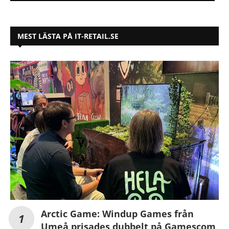
MEST LÄSTA PÅ IT-RETAIL.SE
Arctic Game: Windup Games från
Umeå prisades dubbelt på Gamescom