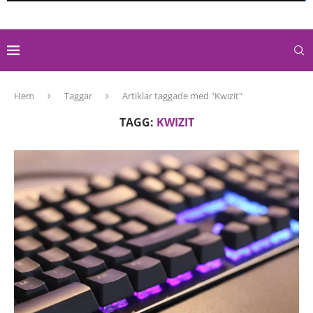
Hem
Taggar
Artiklar taggade med "Kwizit"
TAGG:
KWIZIT