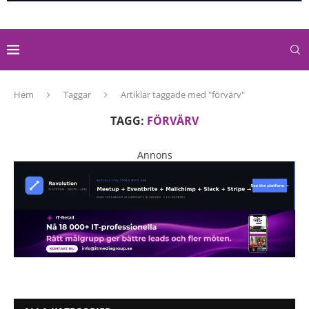
Hem
Taggar
Artiklar taggade med "förvärv"
TAGG:
FÖRVÄRV
Annons