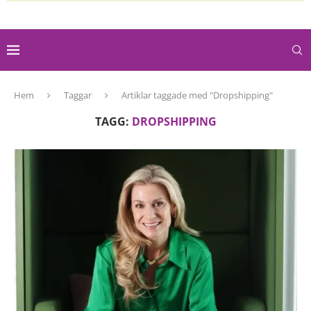
Hem
Taggar
Artiklar taggade med "Dropshipping"
TAGG:
DROPSHIPPING