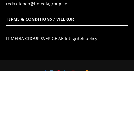
redaktionen@itmediagroup.se
TERMS & CONDITIONS / VILLKOR
IT MEDIA GROUP SVERIGE AB Integritetspolicy
@2021 - All Right Reserved. Designed and Developed by
IT Media Group
Sverige AB