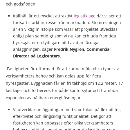
och godsflöden.
Kallhäll är ett mycket attraktivt
logistikläge
där vi ser ett
fortsatt starkt intresse från marknaden. Stomresningen
är en viktig milstolpe som visar att projektet utvecklas
enligt plan samtidigt som vi nu kan erbjuda framtida
hyresgäster en tydligare bild av den färdiga
anläggningen, säger
Fredrik Nygren, Commercial
Director på Logicenters.
Fastigheten är utformad för att kunna möta olika typer av
verksamheters behov och kan delas upp för flera
hyresgäster. Byggnaden får en fri takhöjd om 12,2 meter, 17
lastkajer och förbereds för både kontorsytor och framtida
expansion av hållbara energilösningar.
Vi utvecklar anläggningen med stor fokus på flexibilitet,
effektivitet och långsiktig funktionalitet. Det gör att
fastigheten kan anpassas efter olika verksamheters
behov samtidigt som den erbjuder de kvaliteter som