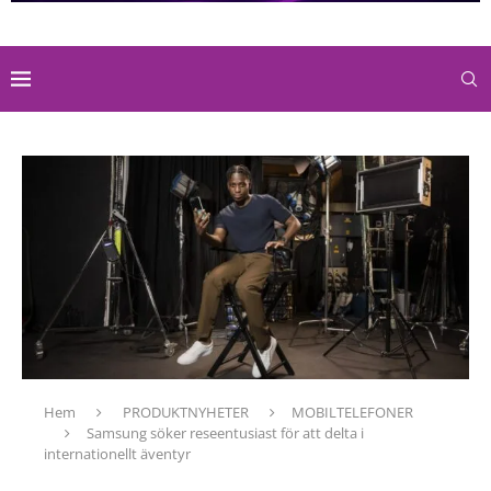
Hem
PRODUKTNYHETER
MOBILTELEFONER
Samsung söker reseentusiast för att delta i
internationellt äventyr