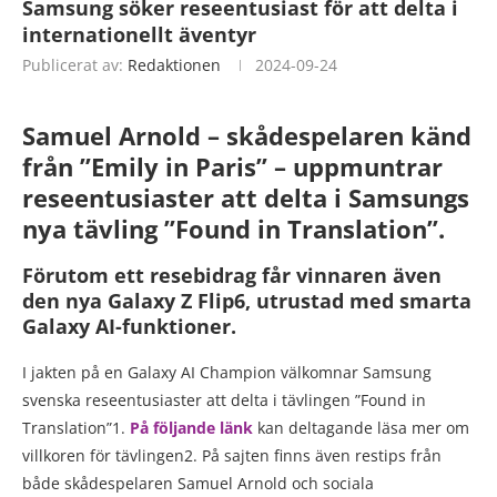
Samsung söker reseentusiast för att delta i
internationellt äventyr
Publicerat av:
Redaktionen
2024-09-24
Samuel Arnold – skådespelaren känd
från ”Emily in Paris” – uppmuntrar
reseentusiaster att delta i Samsungs
nya tävling ”Found in Translation”.
Förutom ett resebidrag får vinnaren även
den nya Galaxy Z Flip6, utrustad med smarta
Galaxy AI-funktioner.
I jakten på en Galaxy AI Champion välkomnar Samsung
svenska reseentusiaster att delta i tävlingen ”Found in
Translation”1.
På följande länk
kan deltagande läsa mer om
villkoren för tävlingen2. På sajten finns även restips från
både skådespelaren Samuel Arnold och sociala