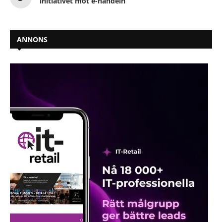
initiativet mot e-handeln
ANNONS