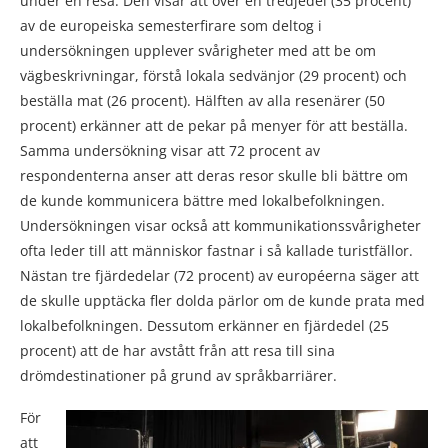
under en resa. Den visar att över en tredjedel (35 procent)
av de europeiska semesterfirare som deltog i
undersökningen upplever svårigheter med att be om
vägbeskrivningar, förstå lokala sedvänjor (29 procent) och
beställa mat (26 procent). Hälften av alla resenärer (50
procent) erkänner att de pekar på menyer för att beställa.
Samma undersökning visar att 72 procent av
respondenterna anser att deras resor skulle bli bättre om
de kunde kommunicera bättre med lokalbefolkningen.
Undersökningen visar också att kommunikationssvårigheter
ofta leder till att människor fastnar i så kallade turistfällor.
Nästan tre fjärdedelar (72 procent) av européerna säger att
de skulle upptäcka fler dolda pärlor om de kunde prata med
lokalbefolkningen. Dessutom erkänner en fjärdedel (25
procent) att de har avstått från att resa till sina
drömdestinationer på grund av språkbarriärer.
För
att