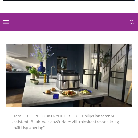
Hem
PRODUKTNYHETER
Philips lanserar AI-
assistent för airfryer-användare: vill “minska stressen kring
måltidsplanering”