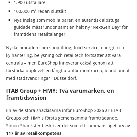
1,900 utställare
100,000 m² redan slutsålt
Nya inslag som mobila barer, en autentisk alpstuga,
guidade mässrundor samt en helt ny ”NextGen Day” för
framtidens retailtalanger.
Nyckelområden som shopfitting, food service, energi- och
kylhantering, belysning och retailtech fortsätter att vara
centrala – men EuroShop innoverar också genom att
förstärka upplevelsen långt utanför montrarna, bland annat
med stadsvandringar i Düsseldorf.
ITAB Group + HMY: Två varumärken, en
framtidsvision
En av de stora snackisarna inför EuroShop 2026 är ETAB
Groups och HMY:s första gemensamma framträdande.
Simon Shankster beskriver det som ett sammanslaget arv av
117 år av retailkompetens
.