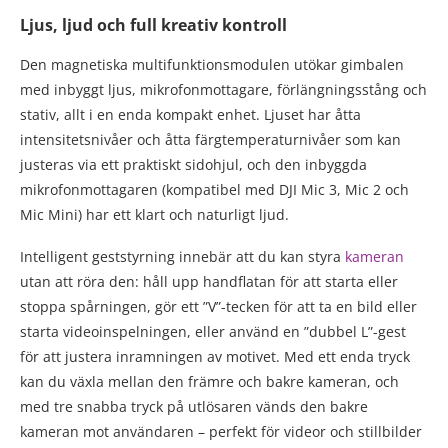
Ljus, ljud och full kreativ kontroll
Den magnetiska multifunktionsmodulen utökar gimbalen
med inbyggt ljus, mikrofonmottagare, förlängningsstång och
stativ, allt i en enda kompakt enhet. Ljuset har åtta
intensitetsnivåer och åtta färgtemperaturnivåer som kan
justeras via ett praktiskt sidohjul, och den inbyggda
mikrofonmottagaren (kompatibel med DJI Mic 3, Mic 2 och
Mic Mini) har ett klart och naturligt ljud.
Intelligent geststyrning innebär att du kan styra
kameran
utan att röra den: håll upp handflatan för att starta eller
stoppa spårningen, gör ett ”V”-tecken för att ta en bild eller
starta videoinspelningen, eller använd en ”dubbel L”-gest
för att justera inramningen av motivet. Med ett enda tryck
kan du växla mellan den främre och bakre kameran, och
med tre snabba tryck på utlösaren vänds den bakre
kameran mot användaren – perfekt för videor och stillbilder