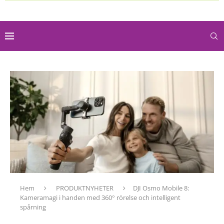
Hem
PRODUKTNYHETER
DJI Osmo Mobile 8:
Kameramagi i handen med 360° rörelse och intelligent
spårning