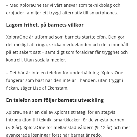
– Med XploraOne tar vi vårt ansvar som teknikbolag och
erbjuder familjer ett tryggt alternativ till smartphones.
Lagom frihet, på barnets villkor
XploraOne är utformad som barnets starttelefon. Den gör
det möjligt att ringa, skicka meddelanden och dela innehåll
på ett säkert sätt – samtidigt som föräldrar får trygghet och
kontroll. Utan sociala medier.
– Det här är inte en telefon för underhållning. XploraOne
fungerar som bäst när den inte är i handen, utan tryggt i
fickan, säger Lise af Ekenstam.
En telefon som följer barnets utveckling
XploraOne är en del av Xploras strategi för en stegvis
introduktion till teknik: smartklockor för de yngsta barnen
(5–8 år), XploraOne för mellanstadieåldern (9–12 år) och mer
avancerade lösningar först när barnet är redo.